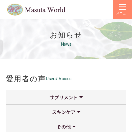
メニュー
お知らせ
News
愛用者の声
Users' Voices
サプリメント
スキンケア
BIO XG-310(バイオエックスジー310)
その他
KOUSO ALIVE
SHIKISO
SODサプライズ
ARエッセンス
BBクリーム