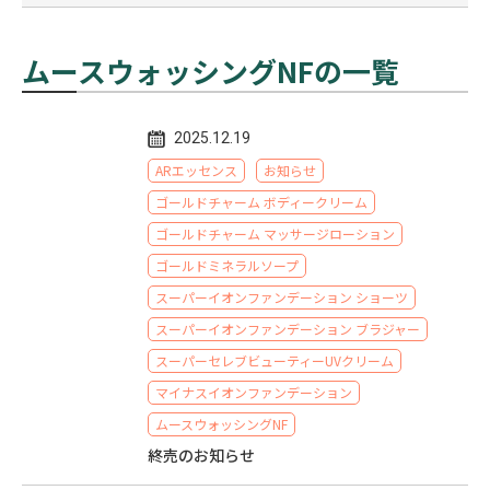
エイジレスパワー
エンジェルウィングエフェクト
G1 NF コンディショナー
G1 NF シャンプー
BACフレッシュナー
エクセルFX
ムースウォッシングNFの一覧
コツガスピード
南極のOMEGA
納豆芽胞
もりの泉
アイブローペンシル
スーパーイオンファンデーション ショーツ
2025.12.19
遠赤焙煎ルイボスティー
イオンウォーター
スーパーイオンファンデーション ブラジャー
ARエッセンス
お知らせ
ゴールドチャーム ボディークリーム
ゴールドチャーム ボディークリーム
ディスポーザー
マイナスイオンファンデーション
ゴールドチャーム マッサージローション
ゴールドチャーム マッサージローション
ミネラックスパーフェクトクリーナー
ゴールドミネラルソープ
スーパーイオンファンデーション ショーツ
ゴールドトゥースジェル
スーパーイオンファンデーション ブラジャー
スーパーセレブビューティーUVクリーム
ゴールドナチュラルファンデーション
マイナスイオンファンデーション
ゴールドミネラルソープ
ムースウォッシングNF
終売のお知らせ
シルキーダイヤモンドウォッシング