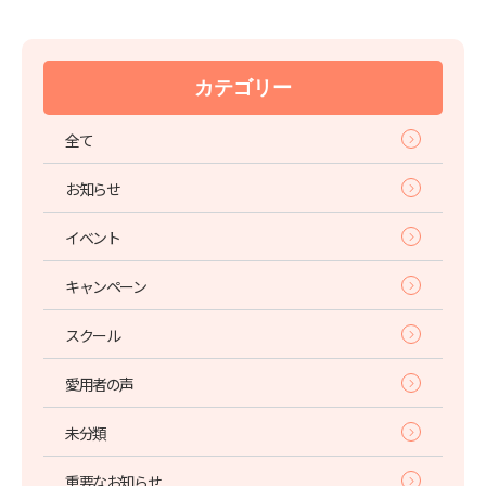
シルキーダイヤモンドエッセンス
シルキーダイヤモンドクリーム
カテゴリー
シルキーダイヤモンドジェル
全て
スーパーゴールドウォーター
お知らせ
イベント
スーパーセレブビューティーUVクリーム
ハ元気SOD
キャンペーン
ピュアフェースファンデーション
スクール
ミネラックスパック
ムースウォッシングNF
愛用者の声
未分類
重要なお知らせ